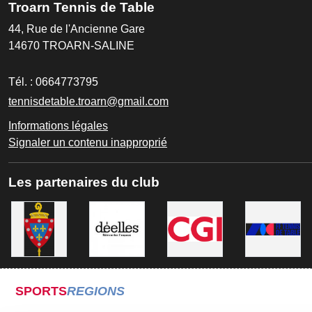
Troarn Tennis de Table
44, Rue de l'Ancienne Gare
14670
TROARN-SALINE
Tél. :
0664773795
tennisdetable.troarn@gmail.com
Informations légales
Signaler un contenu inapproprié
Les partenaires du club
SPORTS
REGIONS